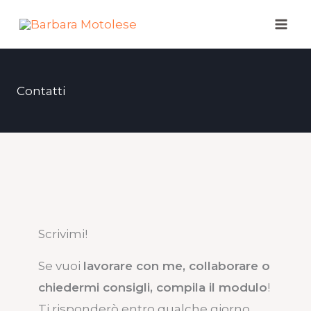
Vai
al
contenuto
Contatti
Scrivimi!
Se vuoi
lavorare con me, collaborare o
chiedermi consigli, compila il modulo
!
Ti risponderò entro qualche giorno