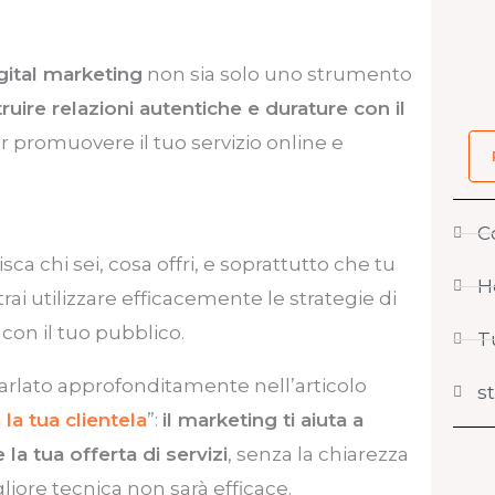
gital marketing
non sia solo uno strumento
uire relazioni autentiche e durature con il
per promuovere il tuo servizio online e
C
ca chi sei, cosa offri, e soprattutto che tu
H
trai utilizzare efficacemente le strategie di
on il tuo pubblico.
T
rlato approfonditamente nell’articolo
s
la tua clientela
”:
il marketing ti aiuta a
la tua offerta di servizi
, senza la chiarezza
iore tecnica non sarà efficace.