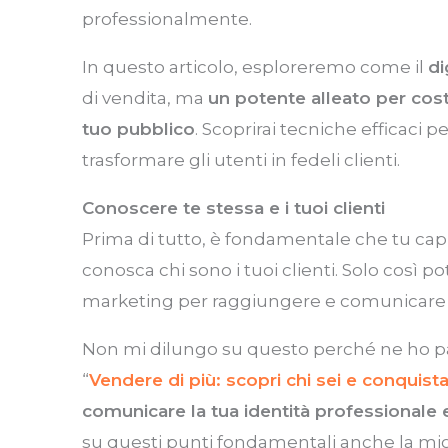
professionalmente.
In questo articolo, esploreremo come il
di
di vendita, ma
un potente alleato per costr
tuo pubblico
. Scoprirai tecniche efficaci 
trasformare gli utenti in fedeli clienti.
Conoscere te stessa e i tuoi clienti
Prima di tutto, è fondamentale che tu capis
conosca chi sono i tuoi clienti. Solo così po
marketing per raggiungere e comunicare c
Non mi dilungo su questo perché ne ho pa
“
Vendere di più: scopri chi sei e conquista 
comunicare la tua identità professionale e 
su questi punti fondamentali anche la migl