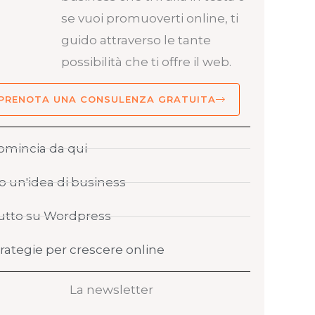
se vuoi promuoverti online, ti
guido attraverso le tante
possibilità che ti offre il web.
PRENOTA UNA CONSULENZA GRATUITA
omincia da qui
o un'idea di business
utto su Wordpress
trategie per crescere online
La newsletter