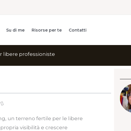
Su di me
Risorse per te
Contatti
r libere professioniste
 un terreno fertile per le libere
ropria visibilità e crescere