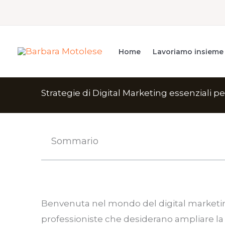
Vai
al
contenuto
Home
Lavoriamo insieme
Strategie di Digital Marketing essenziali pe
Sommario
Benvenuta nel mondo del digital marketing,
professioniste che desiderano ampliare la p