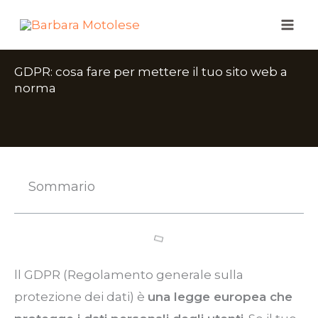
Vai
al
contenuto
GDPR: cosa fare per mettere il tuo sito web a
norma
Sommario
ll GDPR
(Regolamento
generale sulla
protezione dei dati) è
una legge europea che