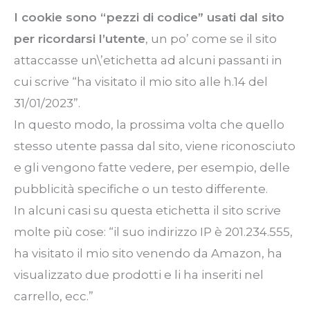
I cookie sono
“pezzi
di codice” usati dal sito
per ricordarsi l’utente
, un po’ come se il sito
attaccasse un\’etichetta ad alcuni passanti in
cui scrive
“ha
visitato il mio sito alle h.14 del
31/01/2023”.
In questo modo, la prossima volta che quello
stesso utente passa dal sito, viene riconosciuto
e gli vengono fatte vedere, per esempio, delle
pubblicità specifiche o un testo differente.
In alcuni casi su questa etichetta il sito scrive
molte più cose:
“il
suo indirizzo IP è 201.234.555,
ha visitato il mio sito venendo da Amazon, ha
visualizzato due prodotti e li ha inseriti nel
carrello, ecc.”